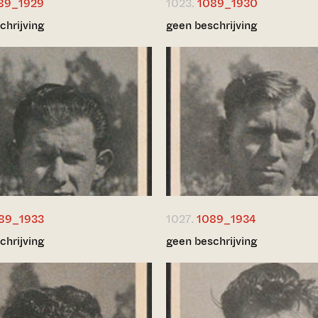
89_1929
1023.
1089_1930
chrijving
geen beschrijving
89_1933
1027.
1089_1934
chrijving
geen beschrijving