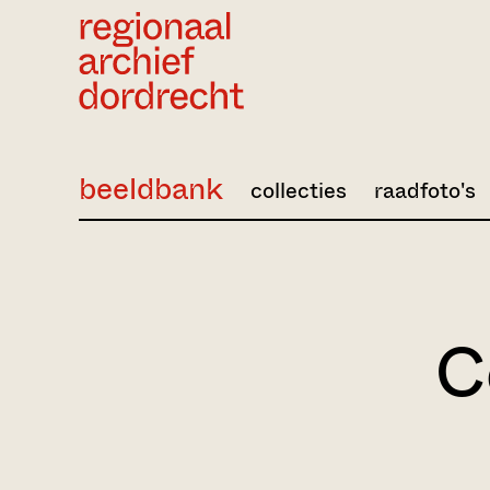
Ga direct naar de inhoud
beeldbank
collecties
raadfoto's
C