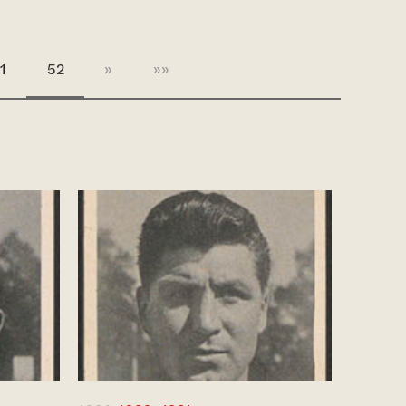
1
52
»
»»