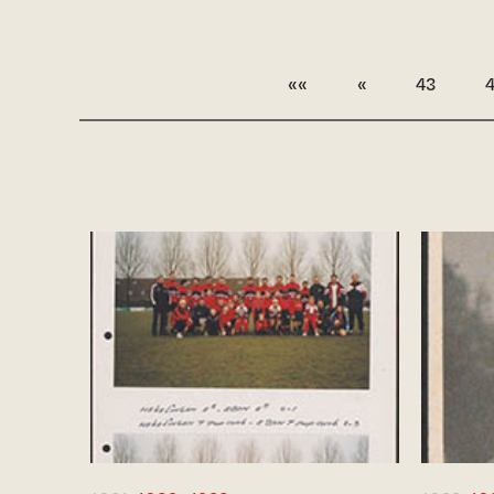
««
«
43