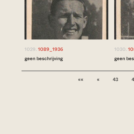
1029.
1089_1936
1030.
10
geen beschrijving
geen bes
««
«
43