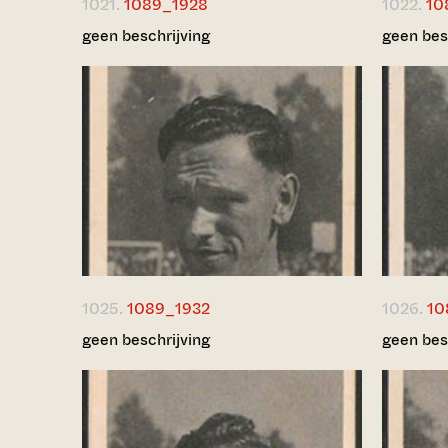
1021.
1089_1928
1022.
10
geen beschrijving
geen bes
1025.
1089_1932
1026.
10
geen beschrijving
geen bes