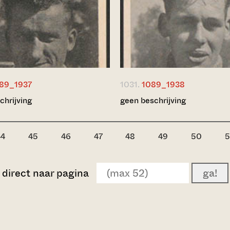
89_1937
1031.
1089_1938
chrijving
geen beschrijving
44
45
46
47
48
49
50
5
direct naar pagina
ga!