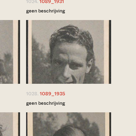
1024.
1089_1931
geen beschrijving
1028.
1089_1935
geen beschrijving