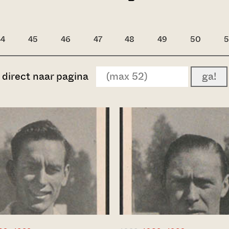
44
45
46
47
48
49
50
5
direct naar pagina
ga!