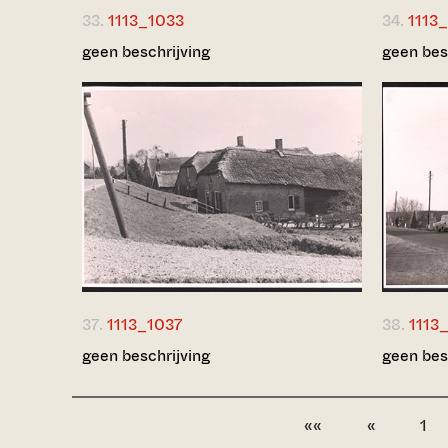
33.
1113_1033
34.
1113
geen beschrijving
geen bes
37.
1113_1037
38.
1113
geen beschrijving
geen bes
««
«
1