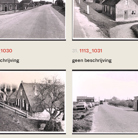
_1030
31.
1113_1031
chrijving
geen beschrijving