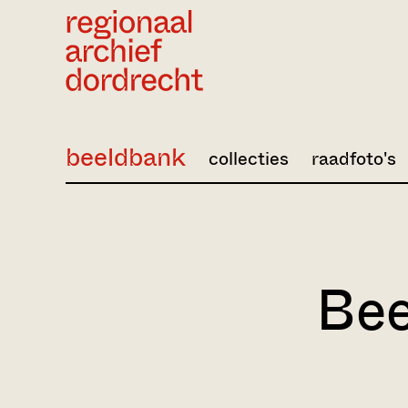
Ga direct naar de inhoud
beeldbank
collecties
raadfoto's
Bee