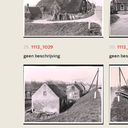
29.
1113_1029
30.
1113
geen beschrijving
geen bes