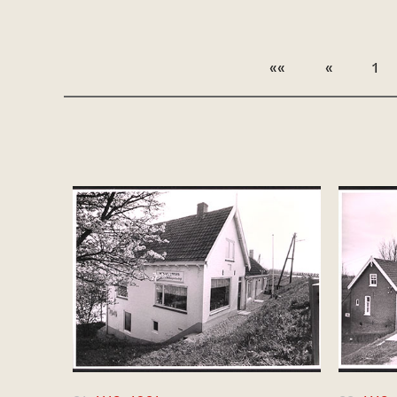
««
«
1