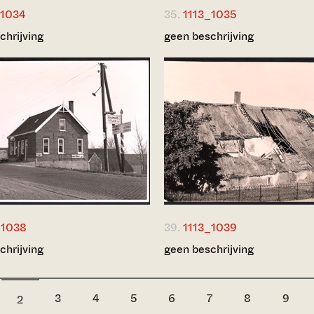
_1034
35.
1113_1035
chrijving
geen beschrijving
_1038
39.
1113_1039
chrijving
geen beschrijving
3
4
5
6
7
8
9
2