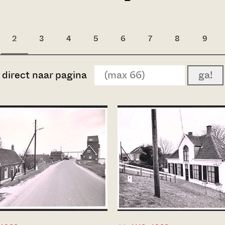
2
3
4
5
6
7
8
9
direct naar pagina
ga!