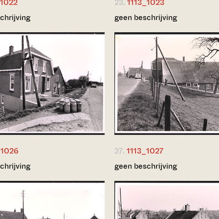
_1022
23.
1113_1023
chrijving
geen beschrijving
_1026
27.
1113_1027
chrijving
geen beschrijving