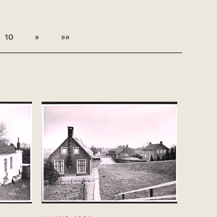
10
»
»»