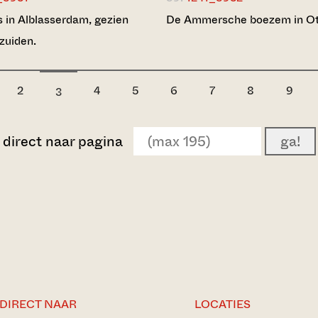
s in Alblasserdam, gezien
De Ammersche boezem in Ot
zuiden.
2
4
5
6
7
8
9
3
direct naar pagina
ga!
DIRECT NAAR
LOCATIES