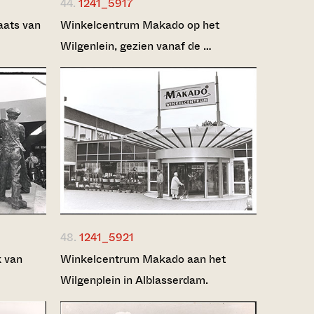
44.
1241_5917
aats van
Winkelcentrum Makado op het
Wilgenlein, gezien vanaf de …
48.
1241_5921
k van
Winkelcentrum Makado aan het
Wilgenplein in Alblasserdam.