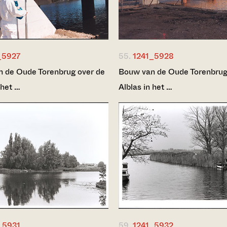
_5927
55.
1241_5928
 de Oude Torenbrug over de
Bouw van de Oude Torenbrug
 het …
Alblas in het …
_5931
59.
1241_5932