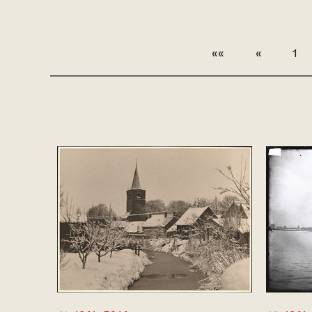
««
«
1