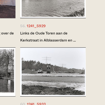
56.
1241_5929
 over de
Links de Oude Toren aan de
Kerkstraat in Alblasserdam en …
60.
1241_5933