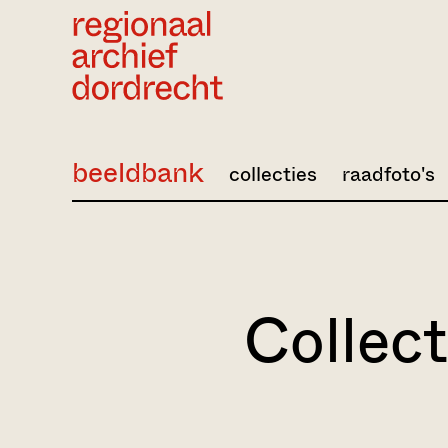
Ga direct naar de inhoud
beeldbank
collecties
raadfoto's
Collect