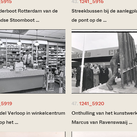
_5915
43.
1241_5916
erboot Rotterdam van de
Streekbussen bij de aanlegpl
ndse Stoomboot …
de pont op de …
_5919
47.
1241_5920
el Verloop in winkelcentrum
Onthulling van het kunstwer
op het …
Marcus van Ravenswaaij …