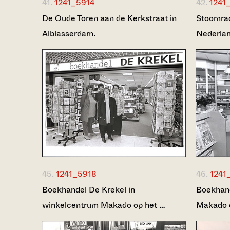
41.
1241_5914
42.
1241
De Oude Toren aan de Kerkstraat in
Stoomrad
Alblasserdam.
Nederla
45.
1241_5918
46.
1241
Boekhandel De Krekel in
Boekhand
winkelcentrum Makado op het …
Makado 