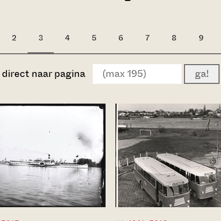
2
3
4
5
6
7
8
9
direct naar pagina
ga!