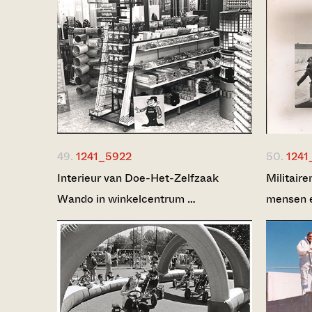
49.
1241_5922
50.
1241
Interieur van Doe-Het-Zelfzaak
Militaire
Wando in winkelcentrum …
mensen 