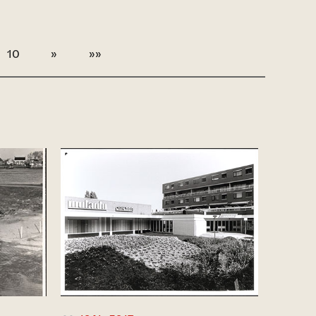
10
»
»»