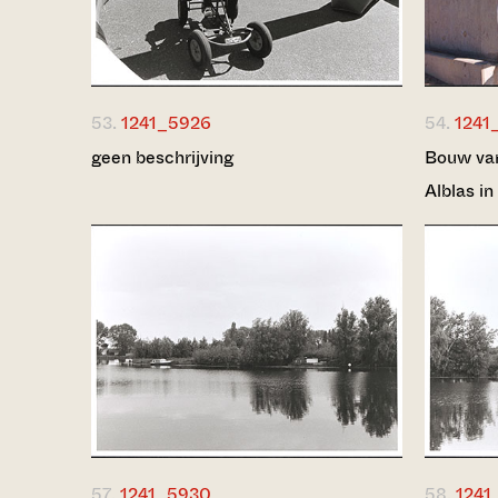
53.
1241_5926
54.
1241
geen beschrijving
Bouw van
Alblas in
57.
1241_5930
58.
1241