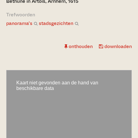
Bethune in Artois, Arnhem, 1615
Trefwoorden
panorama's
stadsgezichten
onthouden
downloaden