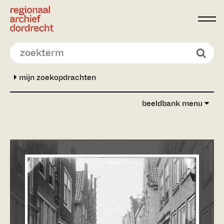
Ga direct naar de inhoud
mijn zoekopdrachten
beeldbank menu