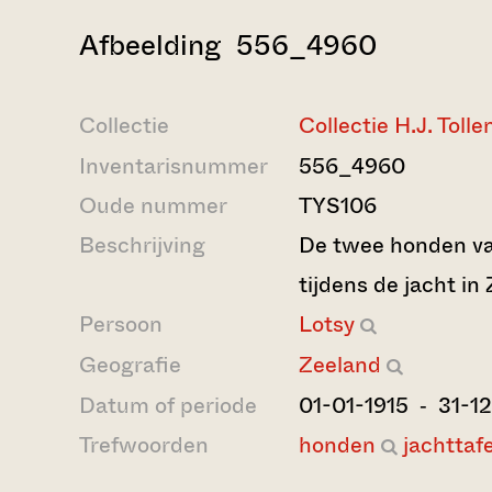
Afbeelding 556_4960
Collectie
Collectie H.J. Tolle
Inventarisnummer
556_4960
Oude nummer
TYS106
Beschrijving
De twee honden van
tijdens de jacht in
Persoon
Lotsy
Geografie
Zeeland
Datum of periode
01-01-1915 ‐ 31-1
Trefwoorden
honden
jachttaf