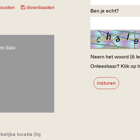
houden
downloaden
Ben je echt?
Neem het woord (6 lett
Onleesbaar? Klik op h
insturen
lijke locatie (hij