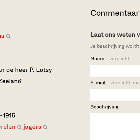
Commentaar 
Laat ons weten wi
ns
Je beschrijving wordt 
Naam
verplicht
 de heer P. Lotsy
 Zeeland
E-mail
verplicht, ma
Beschrijving
2-1915
erelen
jagers