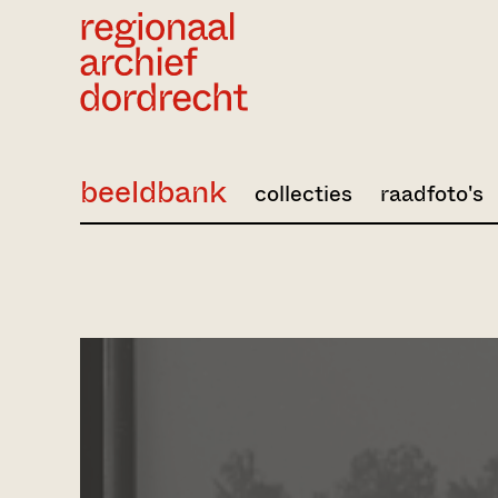
Ga direct naar de inhoud
beeldbank
collecties
raadfoto's