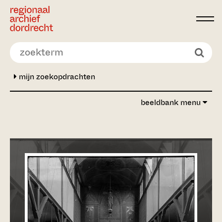
Ga direct naar de inhoud
mijn zoekopdrachten
beeldbank menu