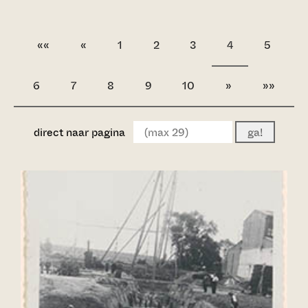
««
«
1
2
3
4
5
6
7
8
9
10
»
»»
direct naar pagina
ga!