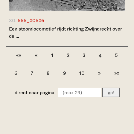
80.
555_30536
Een stoomlocomotief rijdt richting Zwijndrecht over
de …
««
«
1
2
3
5
4
6
7
8
9
10
»
»»
direct naar pagina
ga!