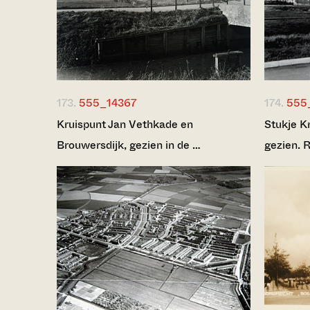
173.
555_14367
174.
555
Kruispunt Jan Vethkade en
Stukje K
Brouwersdijk, gezien in de …
gezien. 