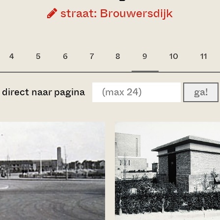
straat: Brouwersdijk
4
5
6
7
8
9
10
11
direct naar pagina
ga!