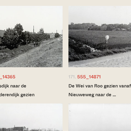
_14365
171.
555_14871
dijk naar de
De Wei van Roo gezien vanaf
erendijk gezien
Nieuweweg naar de …