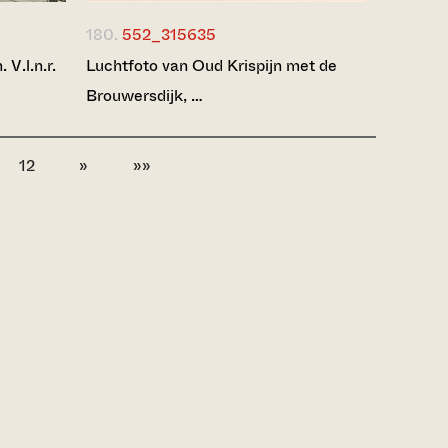
180.
552_315635
 V.l.n.r.
Luchtfoto van Oud Krispijn met de
Brouwersdijk, …
12
»
»»