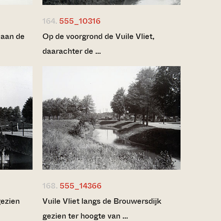
164.
555_10316
 aan de
Op de voorgrond de Vuile Vliet,
daarachter de …
168.
555_14366
gezien
Vuile Vliet langs de Brouwersdijk
gezien ter hoogte van …