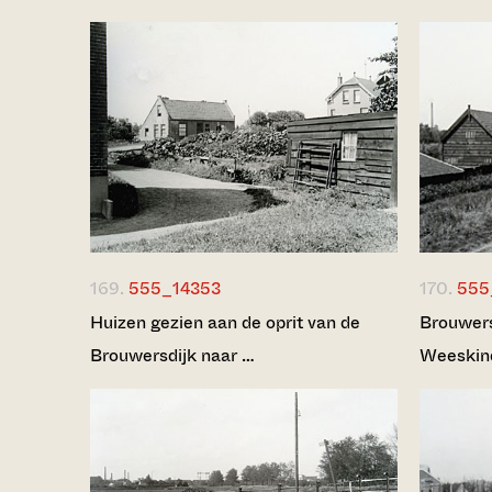
169.
555_14353
170.
555
Huizen gezien aan de oprit van de
Brouwers
Brouwersdijk naar …
Weeskind