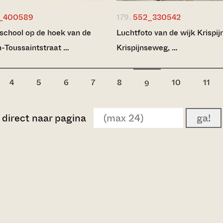
_400589
179.
552_330542
school op de hoek van de
Luchtfoto van de wijk Krispijn.
Toussaintstraat …
Krispijnseweg, …
4
5
6
7
8
10
11
9
direct naar pagina
ga!