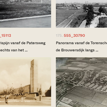
_15113
175.
555_30790
rispijn vanaf de Patersweg
Panorama vanaf de Torensch
Rechts van het …
de Brouwersdijk langs …