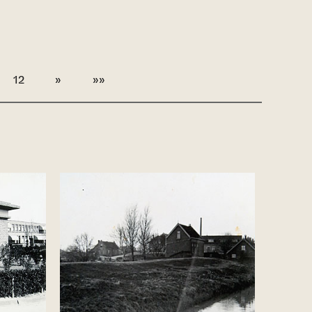
12
»
»»