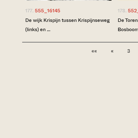
177.
555_16145
178.
552
De wijk Krispijn tussen Krispijnseweg
De Toren
(links) en …
Bosboom-
««
«
3