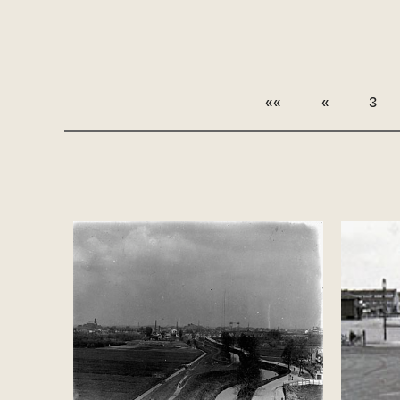
««
«
3