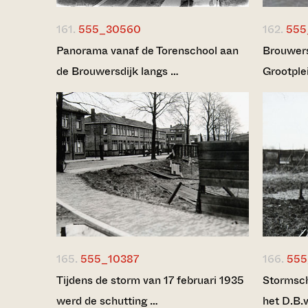
161.
555_30560
162.
555
Panorama vanaf de Torenschool aan
Brouwers
de Brouwersdijk langs …
Grootple
165.
555_10387
166.
555
Tijdens de storm van 17 februari 1935
Stormsch
werd de schutting …
het D.B.v