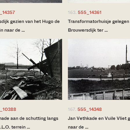
_14357
163.
555_14361
dijk gezien van het Hugo de
Transformatorhuisje gelegen
in naar de …
Brouwersdijk ter …
_10388
167.
555_14348
ade aan de schutting langs
Jan Vethkade en Vuile Vliet 
.L.O. terrein …
naar de …