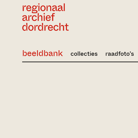
Ga direct naar de inhoud
beeldbank
collecties
raadfoto's