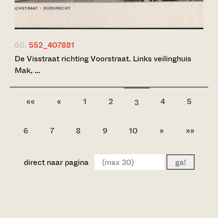
60.
552_407881
De Visstraat richting Voorstraat. Links veilinghuis
Mak, …
««
«
1
2
4
5
3
6
7
8
9
10
»
»»
direct naar pagina
ga!