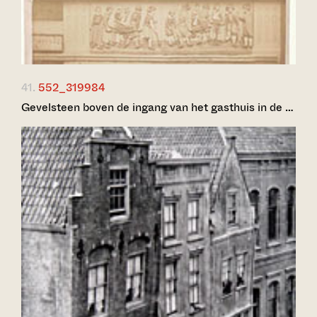
41.
552_319984
Gevelsteen boven de ingang van het gasthuis in de …