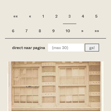
««
«
1
2
3
4
5
6
7
8
9
10
»
»»
direct naar pagina
ga!