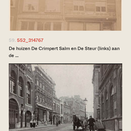
59.
552_314767
De huizen De Crimpert Salm en De Steur (links) aan
de …