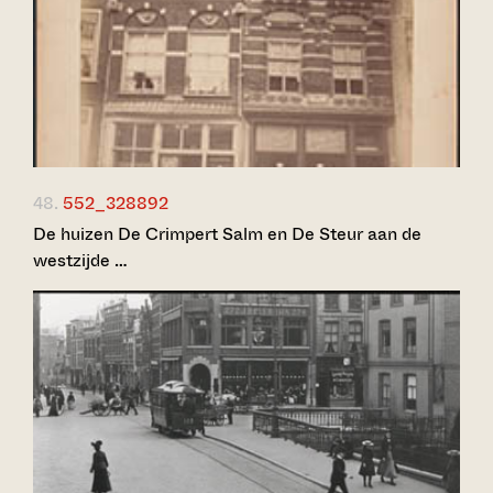
48.
552_328892
De huizen De Crimpert Salm en De Steur aan de
westzijde …