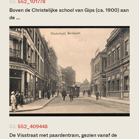
52.
552_101778
Boven de Christelijke school van Gips (ca. 1900) aan
de …
53.
552_409448
De Visstraat met paardentram, gezien vanaf de