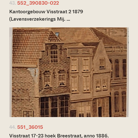
43.
552_390830-022
Kantoorgebouw Visstraat 2 1879
(Levensverzekerings Mij. …
44.
551_36015
Visstraat 17-23 hoek Breestraat, anno 1886.