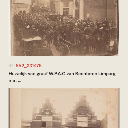
47.
552_331475
Huwelijk van graaf W.P.A.C.van Rechteren Limpurg
met …