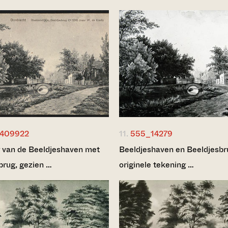
409922
11.
555_14279
 van de Beeldjeshaven met
Beeldjeshaven en Beeldjesbr
brug, gezien …
originele tekening …