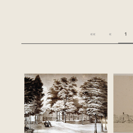
««
«
1