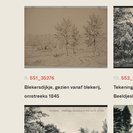
9.
551_35276
10.
552_
Blekersdijkje, gezien vanaf blekerij,
Tekening
omstreeks 1845
Beeldjes