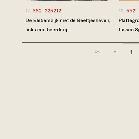
17.
552_325212
18.
552_
De Blekersdijk met de Beeltjeshaven;
Plattegro
links een boerderij …
tussen S
««
«
1