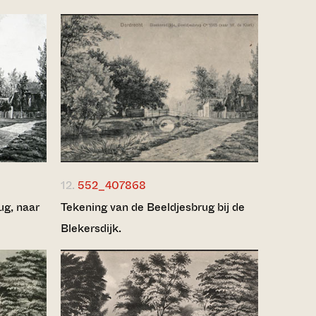
12.
552_407868
ug, naar
Tekening van de Beeldjesbrug bij de
Blekersdijk.