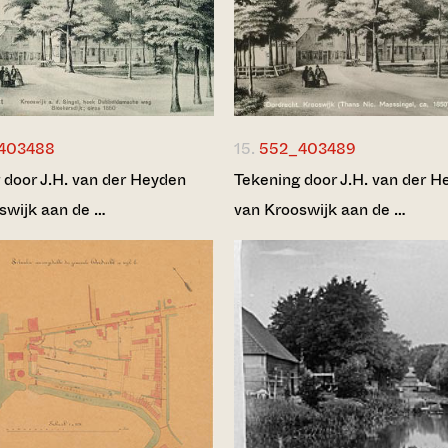
403488
15.
552_403489
 door J.H. van der Heyden
Tekening door J.H. van der H
swijk aan de …
van Krooswijk aan de …