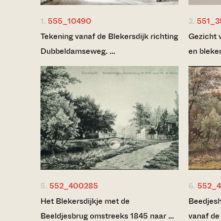
1.
555_10490
2.
551_3
Tekening vanaf de Blekersdijk richting
Gezicht 
Dubbeldamseweg. …
en bleker
5.
552_400285
6.
552_4
Het Blekersdijkje met de
Beedjesh
Beeldjesbrug omstreeks 1845 naar …
vanaf de 