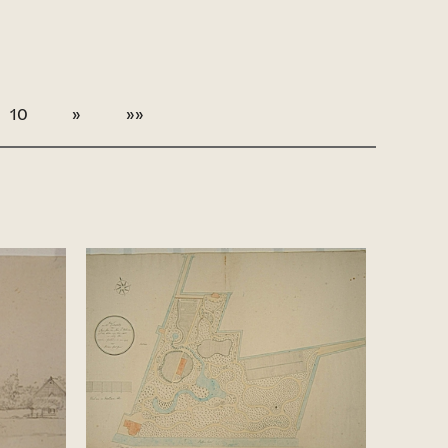
10
»
»»