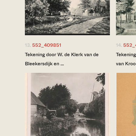
13.
552_409851
14.
552_
Tekening door W. de Klerk van de
Tekening
Bleekersdijk en …
van Kroo