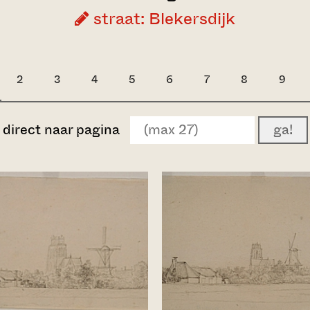
straat: Blekersdijk
2
3
4
5
6
7
8
9
direct naar pagina
ga!