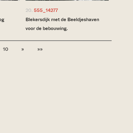
20.
555_14277
og
Blekersdijk met de Beeldjeshaven
voor de bebouwing.
10
»
»»