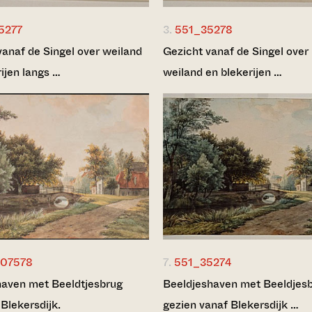
5277
3.
551_35278
vanaf de Singel over weiland
Gezicht vanaf de Singel over
ijen langs …
weiland en blekerijen …
07578
7.
551_35274
aven met Beeldtjesbrug
Beeldjeshaven met Beeldjesb
Blekersdijk.
gezien vanaf Blekersdijk …