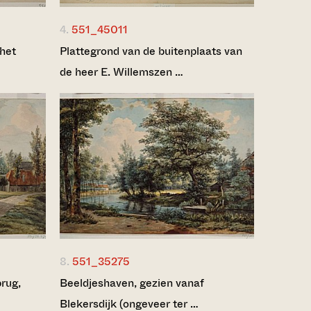
4.
551_45011
 het
Plattegrond van de buitenplaats van
de heer E. Willemszen …
8.
551_35275
rug,
Beeldjeshaven, gezien vanaf
Blekersdijk (ongeveer ter …