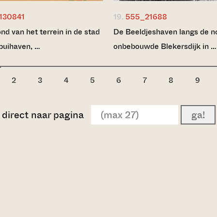
130841
19.
555_21688
nd van het terrein in de stad
De Beeldjeshaven langs de n
puihaven, …
onbebouwde Blekersdijk in …
2
3
4
5
6
7
8
9
direct naar pagina
ga!