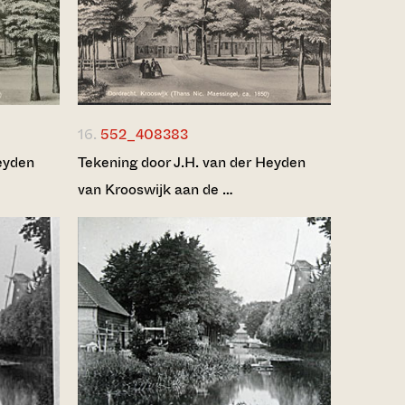
16.
552_408383
eyden
Tekening door J.H. van der Heyden
van Krooswijk aan de …