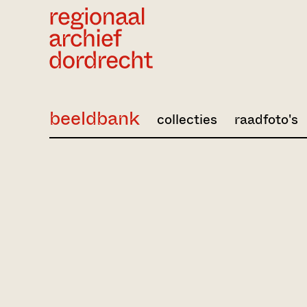
Ga direct naar de inhoud
beeldbank
collecties
raadfoto's