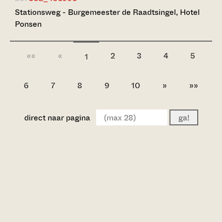
Stationsweg - Burgemeester de Raadtsingel, Hotel
Ponsen
««
«
2
3
4
5
1
6
7
8
9
10
»
»»
direct naar pagina
ga!