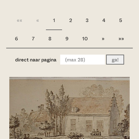
««
«
1
2
3
4
5
6
7
8
9
10
»
»»
direct naar pagina
ga!