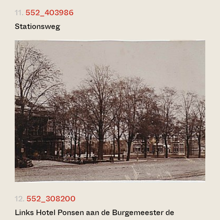
11.
552_403986
Stationsweg
12.
552_308200
Links Hotel Ponsen aan de Burgemeester de