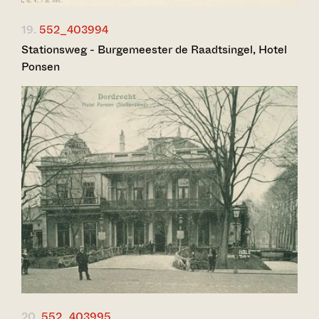
19.
552_403994
Stationsweg - Burgemeester de Raadtsingel, Hotel
Ponsen
20.
552_403995