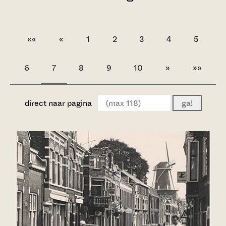
««
«
1
2
3
4
5
6
7
8
9
10
»
»»
direct naar pagina
ga!