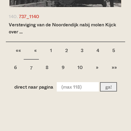
140.
737_1140
Versteviging van de Noordendijk nabij molen Kijck
over …
««
«
1
2
3
4
5
6
8
9
10
»
»»
7
direct naar pagina
ga!