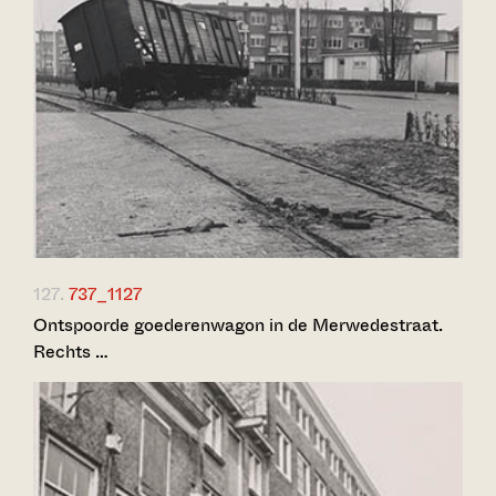
127.
737_1127
Ontspoorde goederenwagon in de Merwedestraat.
Rechts …