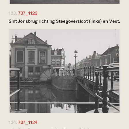
123.
737_1123
Sint Jorisbrug richting Steegoversloot (links) en Vest.
124.
737_1124