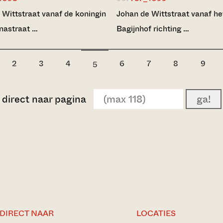
 Wittstraat vanaf de koningin
Johan de Wittstraat vanaf he
nastraat …
Bagijnhof richting …
2
3
4
6
7
8
9
5
direct naar pagina
ga!
DIRECT NAAR
LOCATIES