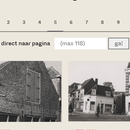
2
3
4
5
6
7
8
9
direct naar pagina
ga!