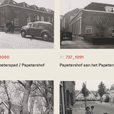
1090
91.
737_1091
eterspad / Papetershof
Papetershof aan het Papeter