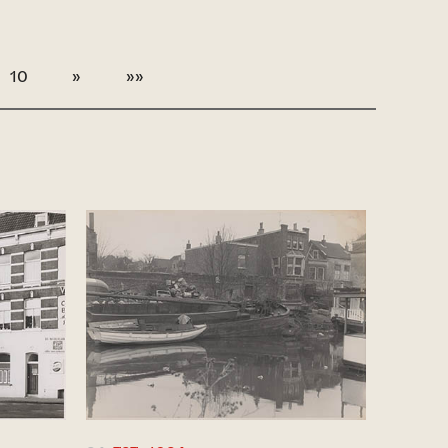
10
»
»»