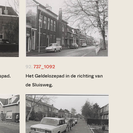
92.
737_1092
spad.
Het Geldelozepad in de richting van
de Sluisweg.