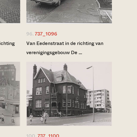
96.
737_1096
ichting
Van Eedenstraat in de richting van
verenigingsgebouw De …
100.
737_1100