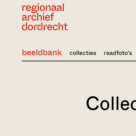
Ga direct naar de inhoud
beeldbank
collecties
raadfoto's
Colle