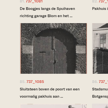
81.
737_1081
82.
737_
De Boogjes langs de Spuihaven
Pakhuis 
richting garage Blom en het …
85.
737_1085
86.
737_
Sluitsteen boven de poort van een
Stadsmuu
voormalig pakhuis aan …
Botgensp