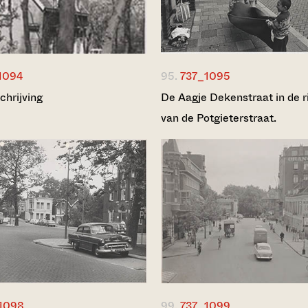
1094
95.
737_1095
chrijving
De Aagje Dekenstraat in de r
van de Potgieterstraat.
1098
99.
737_1099