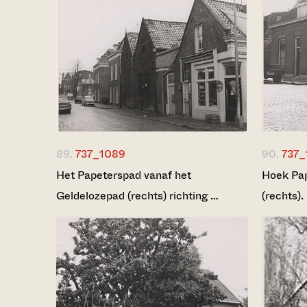
89.
737_1089
90.
737_
Het Papeterspad vanaf het
Hoek Pap
Geldelozepad (rechts) richting …
(rechts).