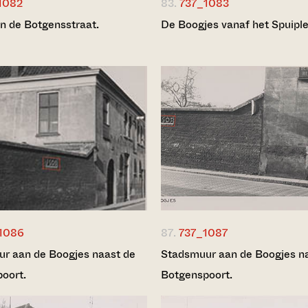
1082
83.
737_1083
in de Botgensstraat.
De Boogjes vanaf het Spuiple
1086
87.
737_1087
r aan de Boogjes naast de
Stadsmuur aan de Boogjes n
oort.
Botgenspoort.