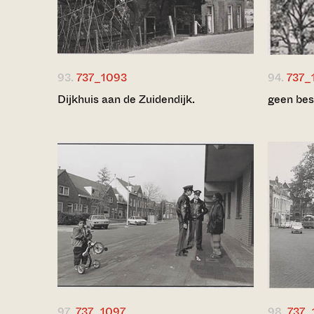
93.
737_1093
94.
737_
Dijkhuis aan de Zuidendijk.
geen bes
97.
737_1097
98.
737_