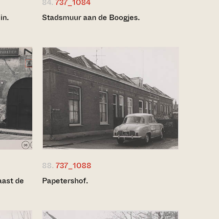
84.
737_1084
in.
Stadsmuur aan de Boogjes.
88.
737_1088
aast de
Papetershof.