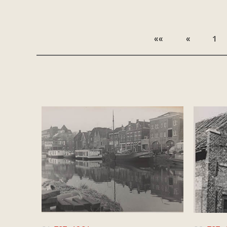
««
«
1