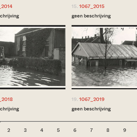
_2014
15.
1067_2015
chrijving
geen beschrijving
_2018
19.
1067_2019
chrijving
geen beschrijving
2
3
4
5
6
7
8
9