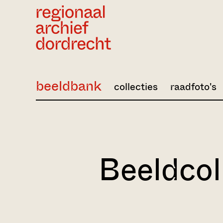
Ga direct naar de inhoud
beeldbank
collecties
raadfoto's
Beeldcol