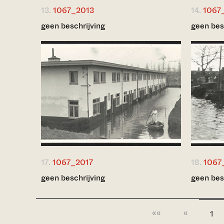
13.
1067_2013
14.
1067
geen beschrijving
geen bes
17.
1067_2017
18.
1067
geen beschrijving
geen bes
««
«
1