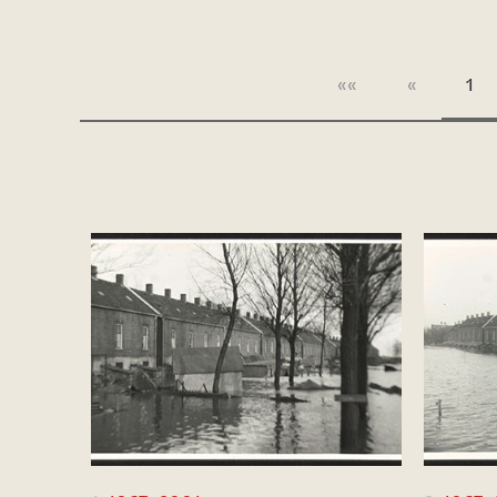
««
«
1