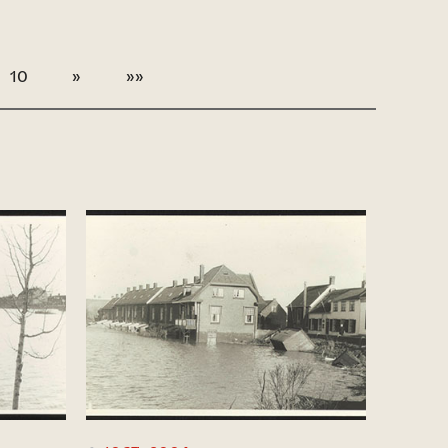
10
»
»»