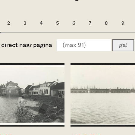
2
3
4
5
6
7
8
9
direct naar pagina
ga!