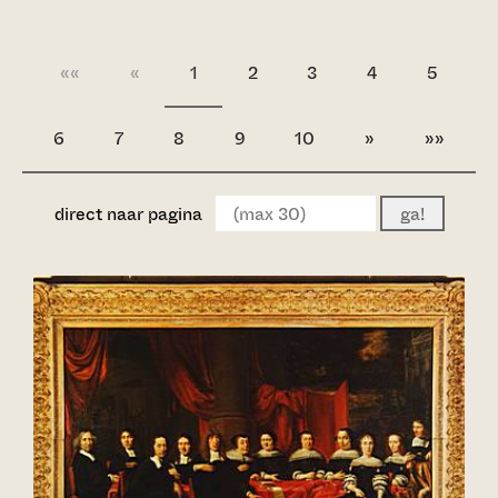
««
«
1
2
3
4
5
6
7
8
9
10
»
»»
direct naar pagina
ga!