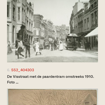
6.
552_404303
De Visstraat met de paardentram omstreeks 1910.
Foto …