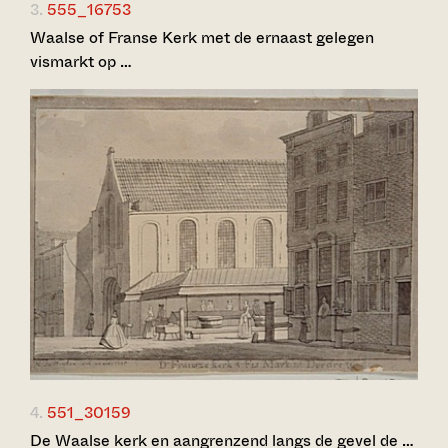
3.
555_16753
Waalse of Franse Kerk met de ernaast gelegen
vismarkt op …
4.
551_30159
De Waalse kerk en aangrenzend langs de gevel de …