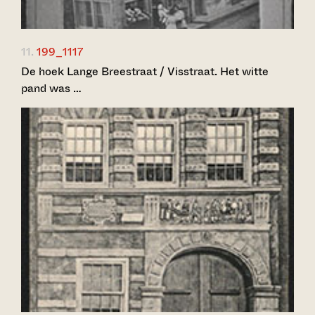
11.
199_1117
De hoek Lange Breestraat / Visstraat. Het witte
pand was …