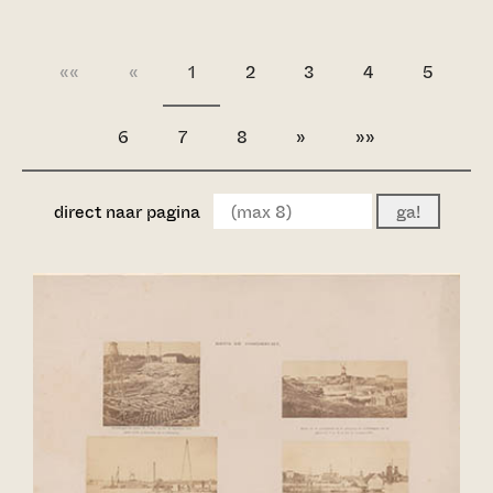
««
«
1
2
3
4
5
6
7
8
»
»»
direct naar pagina
ga!