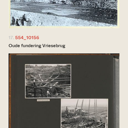
17.
554_10156
Oude fundering Vriesebrug