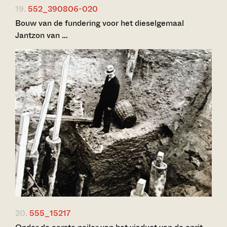
19.
552_390806-020
Bouw van de fundering voor het dieselgemaal
Jantzon van …
20.
555_15217