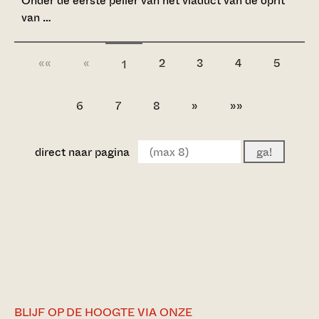
Onder de eerste peiler van het viaduct van de oprit
van …
««
«
2
3
4
5
1
6
7
8
»
»»
direct naar pagina
ga!
BLIJF OP DE HOOGTE VIA ONZE